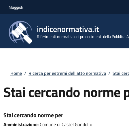
Salta al contenuto principale
Skip to footer content
Maggioli
indicenormativa.it
Riferimenti normativi dei procedimenti della Pubblica
Briciole di pane
Home
/
Ricerca per estremi dell'atto normativo
/
Stai ce
Stai cercando norme 
Stai cercando norme per
Amministrazione:
Comune di Castel Gandolfo