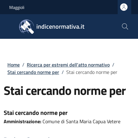
Salta al contenuto principale
Skip to footer content
Maggioli
indicenormativa.it
Briciole di pane
Home
/
Ricerca per estremi dell'atto normativo
/
Stai cercando norme per
/
Stai cercando norme per
Stai cercando norme per
Stai cercando norme per
Amministrazione:
Comune di Santa Maria Capua Vetere