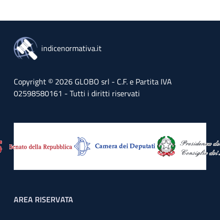
indicenormativa.it
Copyright © 2026 GLOBO srl - C.F. e Partita IVA
02598580161 - Tutti i diritti riservati
Footer menu
AREA RISERVATA