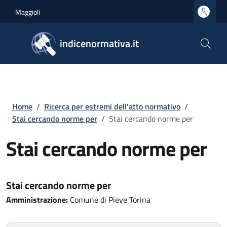
Salta al contenuto principale
Skip to footer content
Maggioli
indicenormativa.it
Briciole di pane
Home
/
Ricerca per estremi dell'atto normativo
/
Stai cercando norme per
/
Stai cercando norme per
Stai cercando norme per
Stai cercando norme per
Amministrazione:
Comune di Pieve Torina