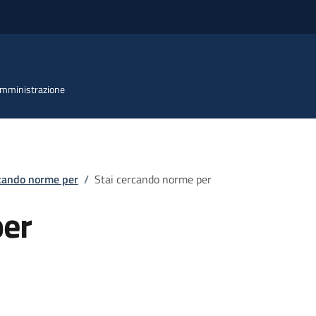
 Amministrazione
rcando norme per
/
Stai cercando norme per
per