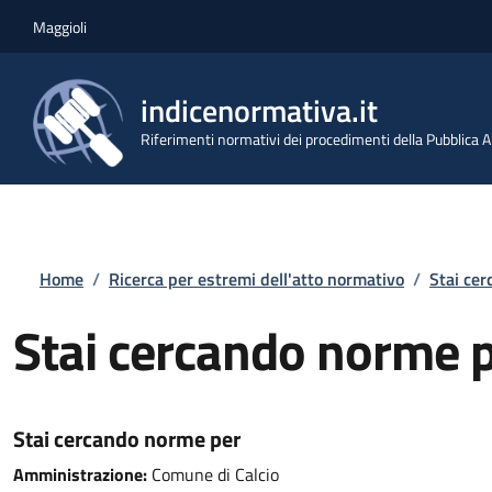
Salta al contenuto principale
Skip to footer content
Maggioli
indicenormativa.it
Riferimenti normativi dei procedimenti della Pubblica
Briciole di pane
Home
/
Ricerca per estremi dell'atto normativo
/
Stai ce
Stai cercando norme 
Stai cercando norme per
Amministrazione:
Comune di Calcio