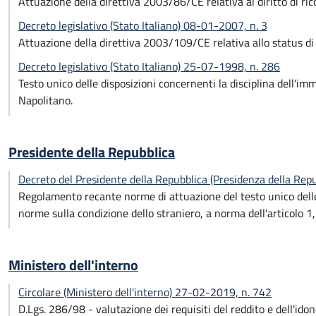
Attuazione della direttiva 2003/86/CE relativa al diritto di ri
Decreto legislativo (Stato Italiano) 08-01-2007, n. 3
Attuazione della direttiva 2003/109/CE relativa allo status di c
Decreto legislativo (Stato Italiano) 25-07-1998, n. 286
Testo unico delle disposizioni concernenti la disciplina dell'i
Napolitano.
Presidente della Repubblica
Decreto del Presidente della Repubblica (Presidenza della Re
Regolamento recante norme di attuazione del testo unico delle 
norme sulla condizione dello straniero, a norma dell'articolo 1
Ministero dell'interno
Circolare (Ministero dell'interno) 27-02-2019, n. 742
D.Lgs. 286/98 - valutazione dei requisiti del reddito e dell'idonei