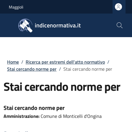
Salta al contenuto principale
Skip to footer content
Maggioli
indicenormativa.it
Briciole di pane
Home
/
Ricerca per estremi dell'atto normativo
/
Stai cercando norme per
/
Stai cercando norme per
Stai cercando norme per
Stai cercando norme per
Amministrazione:
Comune di Monticelli d'Ongina