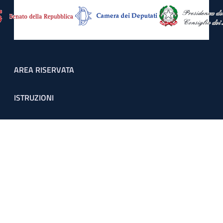
Footer menu
AREA RISERVATA
ISTRUZIONI