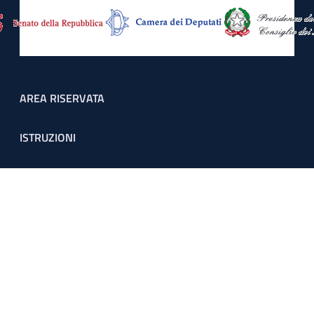
Footer menu
AREA RISERVATA
ISTRUZIONI