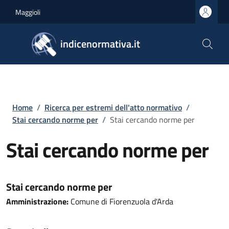
Salta al contenuto principale
Skip to footer content
Maggioli
indicenormativa.it
Briciole di pane
Home
/
Ricerca per estremi dell'atto normativo
/
Stai cercando norme per
/
Stai cercando norme per
Stai cercando norme per
Stai cercando norme per
Amministrazione:
Comune di Fiorenzuola d'Arda