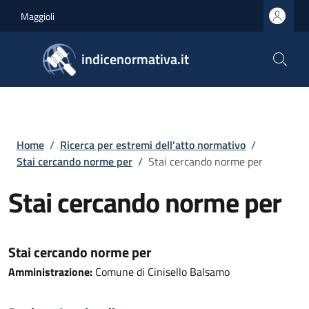
Salta al contenuto principale
Skip to footer content
Maggioli
indicenormativa.it
Briciole di pane
Home
/
Ricerca per estremi dell'atto normativo
/
Stai cercando norme per
/
Stai cercando norme per
Stai cercando norme per
Stai cercando norme per
Amministrazione:
Comune di Cinisello Balsamo