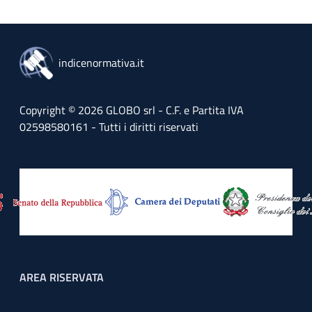
indicenormativa.it
Copyright © 2026 GLOBO srl - C.F. e Partita IVA
02598580161 - Tutti i diritti riservati
Footer menu
AREA RISERVATA