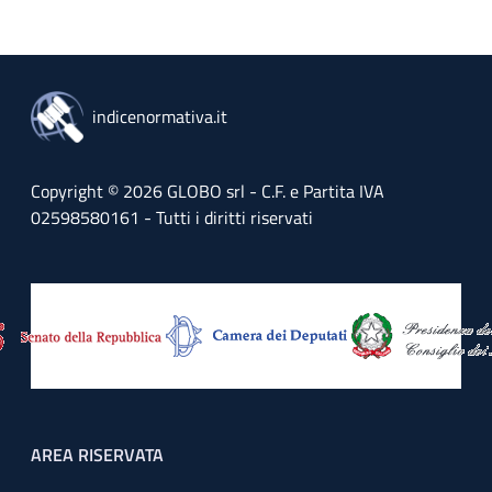
indicenormativa.it
Copyright © 2026 GLOBO srl - C.F. e Partita IVA
02598580161 - Tutti i diritti riservati
Footer menu
AREA RISERVATA