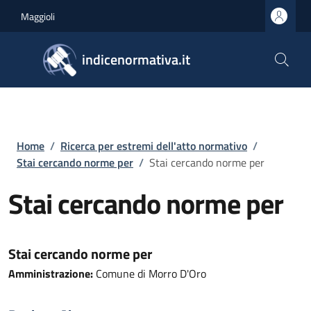
Salta al contenuto principale
Skip to footer content
Maggioli
indicenormativa.it
Briciole di pane
Home
/
Ricerca per estremi dell'atto normativo
/
Stai cercando norme per
/
Stai cercando norme per
Stai cercando norme per
Stai cercando norme per
Amministrazione:
Comune di Morro D'Oro