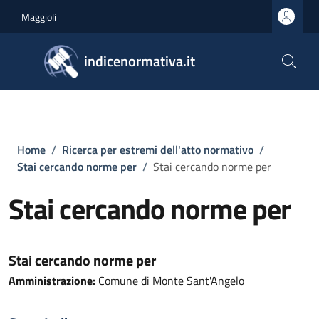
Salta al contenuto principale
Skip to footer content
Maggioli
indicenormativa.it
Briciole di pane
Home
/
Ricerca per estremi dell'atto normativo
/
Stai cercando norme per
/
Stai cercando norme per
Stai cercando norme per
Stai cercando norme per
Amministrazione:
Comune di Monte Sant'Angelo