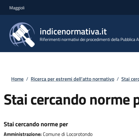
Salta al contenuto principale
Skip to footer content
Maggioli
indicenormativa.it
Riferimenti normativi dei procedimenti della Pubblica
Briciole di pane
Home
/
Ricerca per estremi dell'atto normativo
/
Stai ce
Stai cercando norme 
Stai cercando norme per
Amministrazione:
Comune di Locorotondo