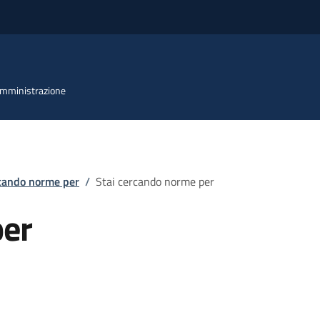
 Amministrazione
rcando norme per
/
Stai cercando norme per
per