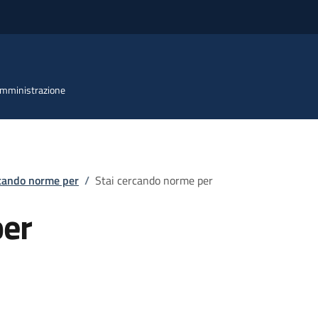
 Amministrazione
rcando norme per
/
Stai cercando norme per
per