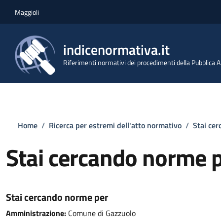
Salta al contenuto principale
Skip to footer content
Maggioli
indicenormativa.it
Riferimenti normativi dei procedimenti della Pubblica
Briciole di pane
Home
/
Ricerca per estremi dell'atto normativo
/
Stai ce
Stai cercando norme 
Stai cercando norme per
Amministrazione:
Comune di Gazzuolo