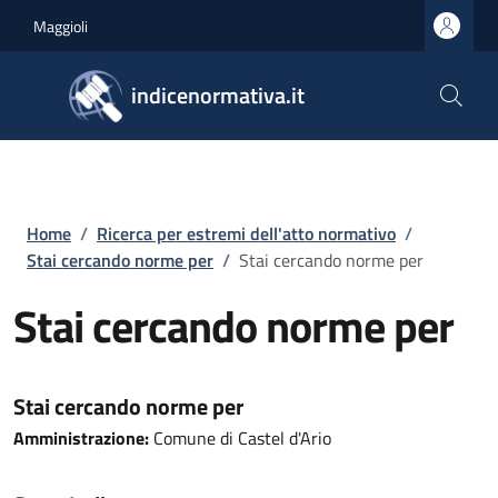
Salta al contenuto principale
Skip to footer content
Maggioli
indicenormativa.it
Briciole di pane
Home
/
Ricerca per estremi dell'atto normativo
/
Stai cercando norme per
/
Stai cercando norme per
Stai cercando norme per
Stai cercando norme per
Amministrazione:
Comune di Castel d'Ario