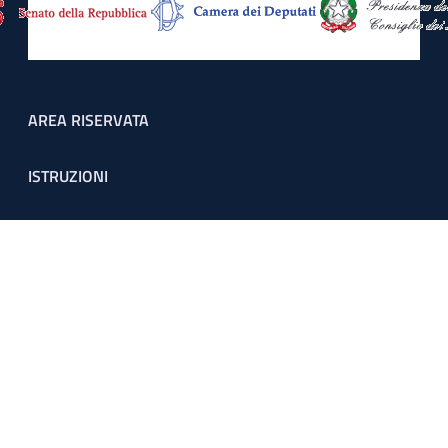
Footer menu
AREA RISERVATA
ISTRUZIONI