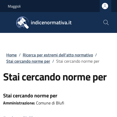
Salta al contenuto principale
Skip to footer content
Maggioli
indicenormativa.it
Briciole di pane
Home
/
Ricerca per estremi dell'atto normativo
/
Stai cercando norme per
/
Stai cercando norme per
Stai cercando norme per
Stai cercando norme per
Amministrazione:
Comune di Blufi