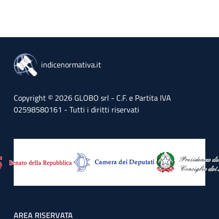
indicenormativa.it
Copyright © 2026 GLOBO srl - C.F. e Partita IVA
02598580161 - Tutti i diritti riservati
Footer menu
AREA RISERVATA