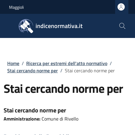
Salta al contenuto principale
Skip to footer content
Maggioli
indicenormativa.it
Briciole di pane
Home
/
Ricerca per estremi dell'atto normativo
/
Stai cercando norme per
/
Stai cercando norme per
Stai cercando norme per
Stai cercando norme per
Amministrazione:
Comune di Rivello