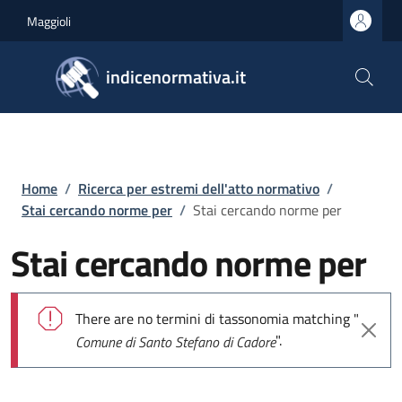
Salta al contenuto principale
Skip to footer content
Maggioli
indicenormativa.it
Briciole di pane
Home
/
Ricerca per estremi dell'atto normativo
/
Stai cercando norme per
/
Stai cercando norme per
Stai cercando norme per
Messaggio di errore
There are no termini di tassonomia matching "
".
Comune di Santo Stefano di Cadore