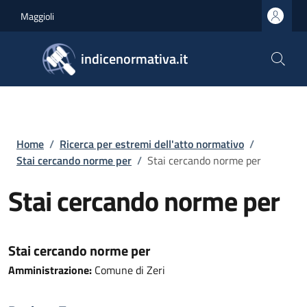
Salta al contenuto principale
Skip to footer content
Maggioli
indicenormativa.it
Briciole di pane
Home
/
Ricerca per estremi dell'atto normativo
/
Stai cercando norme per
/
Stai cercando norme per
Stai cercando norme per
Stai cercando norme per
Amministrazione:
Comune di Zeri