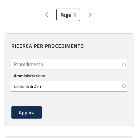
Paginazione
Page
1
Pagina precedente
Pagina attuale
Pagina successiva
RICERCA PER PROCEDIMENTO
Procedimento
Amministrazione