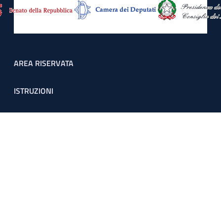
Footer menu
AREA RISERVATA
ISTRUZIONI