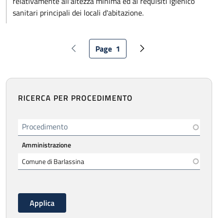
relativamente all'altezza minima ed ai requisiti igienico
sanitari principali dei locali d'abitazione.
Paginazione
Page
1
Pagina precedente
Pagina attuale
Pagina successiva
RICERCA PER PROCEDIMENTO
Procedimento
Amministrazione