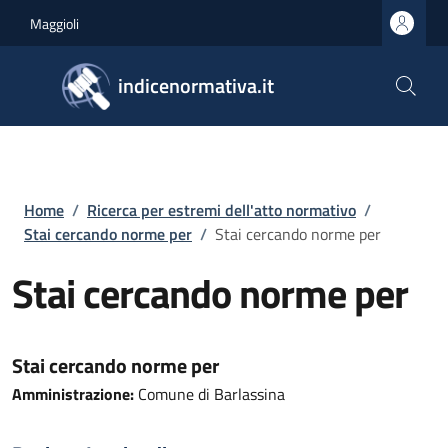
Salta al contenuto principale
Skip to footer content
Maggioli
indicenormativa.it
Briciole di pane
Home
/
Ricerca per estremi dell'atto normativo
/
Stai cercando norme per
/
Stai cercando norme per
Stai cercando norme per
Stai cercando norme per
Amministrazione:
Comune di Barlassina