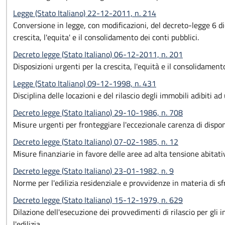
Legge (Stato Italiano) 22-12-2011, n. 214
Conversione in legge, con modificazioni, del decreto-legge 6 d
crescita, l'equita' e il consolidamento dei conti pubblici.
Decreto legge (Stato Italiano) 06-12-2011, n. 201
Disposizioni urgenti per la crescita, l'equità e il consolidament
Legge (Stato Italiano) 09-12-1998, n. 431
Disciplina delle locazioni e del rilascio degli immobili adibiti ad
Decreto legge (Stato Italiano) 29-10-1986, n. 708
Misure urgenti per fronteggiare l'eccezionale carenza di disponi
Decreto legge (Stato Italiano) 07-02-1985, n. 12
Misure finanziarie in favore delle aree ad alta tensione abitati
Decreto legge (Stato Italiano) 23-01-1982, n. 9
Norme per l'edilizia residenziale e provvidenze in materia di sfr
Decreto legge (Stato Italiano) 15-12-1979, n. 629
Dilazione dell'esecuzione dei provvedimenti di rilascio per gli 
l'edilizia.