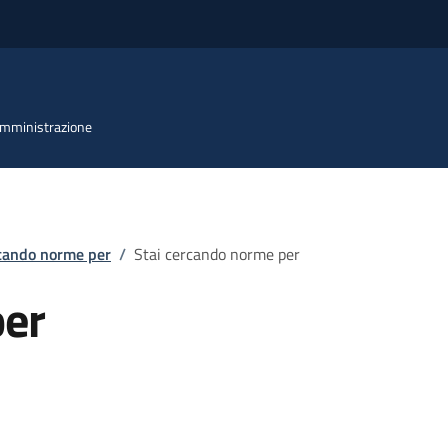
 Amministrazione
rcando norme per
/
Stai cercando norme per
per