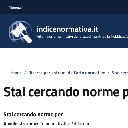
Salta al contenuto principale
Skip to footer content
Maggioli
indicenormativa.it
Riferimenti normativi dei procedimenti della Pubblica
Briciole di pane
Home
/
Ricerca per estremi dell'atto normativo
/
Stai ce
Stai cercando norme 
Stai cercando norme per
Amministrazione:
Comune di Alta Val Tidone