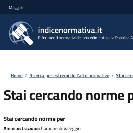
Salta al contenuto principale
Skip to footer content
Maggioli
indicenormativa.it
Riferimenti normativi dei procedimenti della Pubblica
Briciole di pane
Home
/
Ricerca per estremi dell'atto normativo
/
Stai ce
Stai cercando norme 
Stai cercando norme per
Amministrazione:
Comune di Valeggio