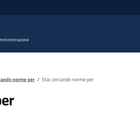
 Amministrazione
rcando norme per
/
Stai cercando norme per
per