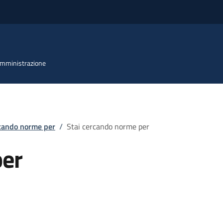
 Amministrazione
rcando norme per
/
Stai cercando norme per
per