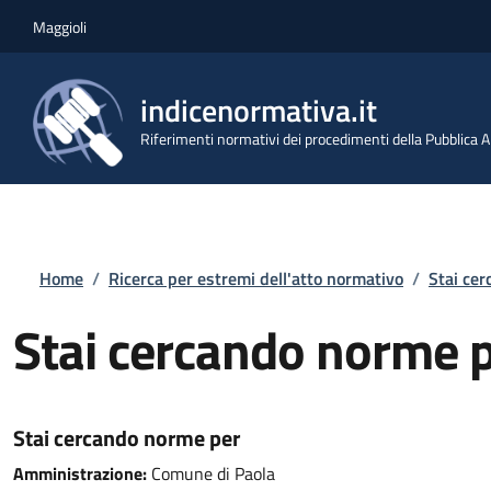
Salta al contenuto principale
Skip to footer content
Maggioli
indicenormativa.it
Riferimenti normativi dei procedimenti della Pubblica
Briciole di pane
Home
/
Ricerca per estremi dell'atto normativo
/
Stai ce
Stai cercando norme 
Stai cercando norme per
Amministrazione:
Comune di Paola