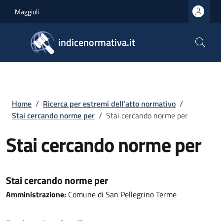
Salta al contenuto principale
Skip to footer content
Maggioli
indicenormativa.it
Briciole di pane
Home
/
Ricerca per estremi dell'atto normativo
/
Stai cercando norme per
/
Stai cercando norme per
Stai cercando norme per
Stai cercando norme per
Amministrazione:
Comune di San Pellegrino Terme