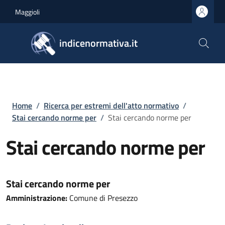
Salta al contenuto principale
Skip to footer content
Maggioli
indicenormativa.it
Briciole di pane
Home
/
Ricerca per estremi dell'atto normativo
/
Stai cercando norme per
/
Stai cercando norme per
Stai cercando norme per
Stai cercando norme per
Amministrazione:
Comune di Presezzo