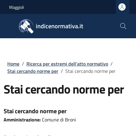
Salta al contenuto principale
Skip to footer content
Maggioli
indicenormativa.it
Briciole di pane
Home
/
Ricerca per estremi dell'atto normativo
/
Stai cercando norme per
/
Stai cercando norme per
Stai cercando norme per
Stai cercando norme per
Amministrazione:
Comune di Broni