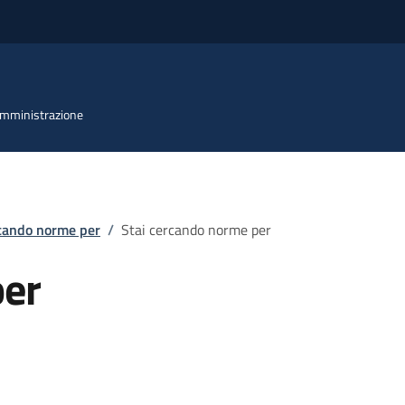
 Amministrazione
rcando norme per
/
Stai cercando norme per
per