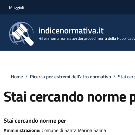
Salta al contenuto principale
Skip to footer content
Maggioli
indicenormativa.it
Riferimenti normativi dei procedimenti della Pubblica
Briciole di pane
Home
/
Ricerca per estremi dell'atto normativo
/
Stai ce
Stai cercando norme 
Stai cercando norme per
Amministrazione:
Comune di Santa Marina Salina