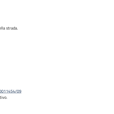
lla strada.
D/0011454/09
tivo.