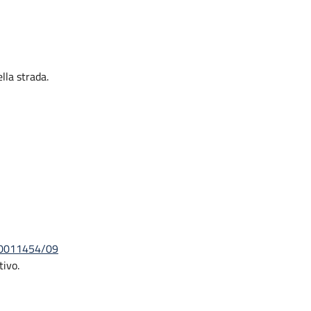
lla strada.
D/0011454/09
tivo.