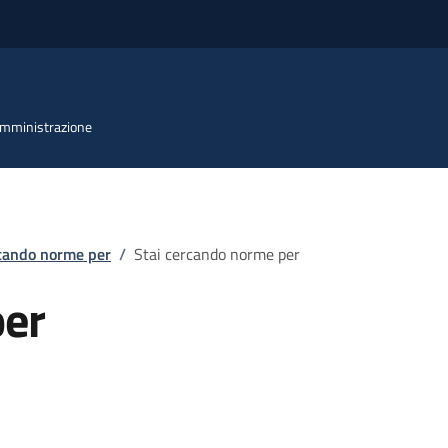
 Amministrazione
rcando norme per
/
Stai cercando norme per
per