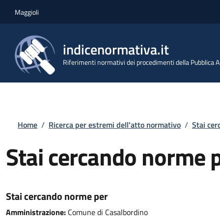
Salta al contenuto principale
Skip to footer content
Maggioli
indicenormativa.it
Riferimenti normativi dei procedimenti della Pubblica
Briciole di pane
Home
/
Ricerca per estremi dell'atto normativo
/
Stai ce
Stai cercando norme 
Stai cercando norme per
Amministrazione:
Comune di Casalbordino