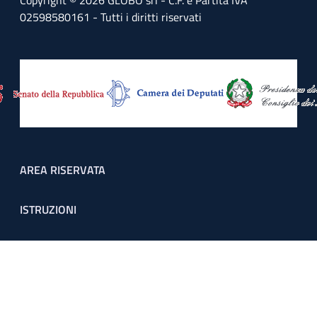
Copyright © 2026 GLOBO srl - C.F. e Partita IVA
02598580161 - Tutti i diritti riservati
Footer menu
AREA RISERVATA
ISTRUZIONI