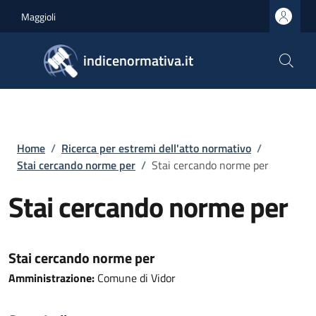
Salta al contenuto principale
Skip to footer content
Maggioli
indicenormativa.it
Briciole di pane
Home
/
Ricerca per estremi dell'atto normativo
/
Stai cercando norme per
/
Stai cercando norme per
Stai cercando norme per
Stai cercando norme per
Amministrazione:
Comune di Vidor