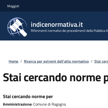
Salta al contenuto principale
Skip to footer content
Maggioli
indicenormativa.it
Riferimenti normativi dei procedimenti della Pubblica
Briciole di pane
Home
/
Ricerca per estremi dell'atto normativo
/
Stai ce
Stai cercando norme 
Stai cercando norme per
Amministrazione:
Comune di Ragogna