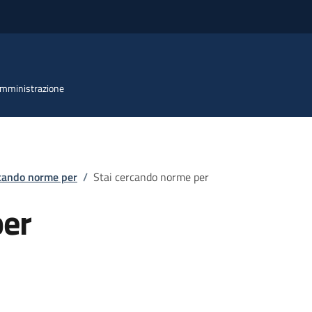
 Amministrazione
rcando norme per
/
Stai cercando norme per
per