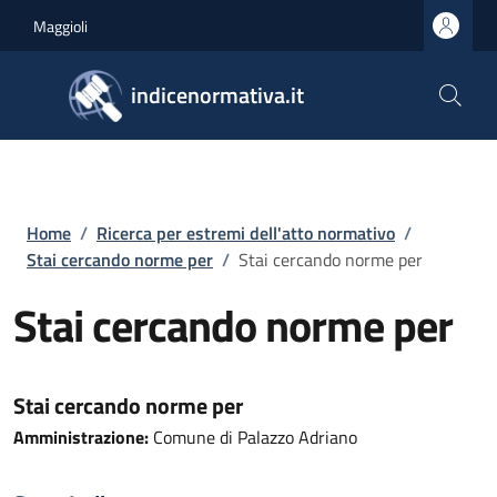
Salta al contenuto principale
Skip to footer content
Maggioli
indicenormativa.it
Briciole di pane
Home
/
Ricerca per estremi dell'atto normativo
/
Stai cercando norme per
/
Stai cercando norme per
Stai cercando norme per
Stai cercando norme per
Amministrazione:
Comune di Palazzo Adriano