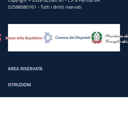
Copyright © 2026 GLOBO srl - C.F. e Partita IVA
02598580161 - Tutti i diritti riservati
Footer menu
AREA RISERVATA
ISTRUZIONI