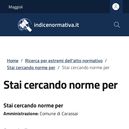
Salta al contenuto principale
Skip to footer content
Maggioli
indicenormativa.it
Briciole di pane
Home
/
Ricerca per estremi dell'atto normativo
/
Stai cercando norme per
/
Stai cercando norme per
Stai cercando norme per
Stai cercando norme per
Amministrazione:
Comune di Carassai