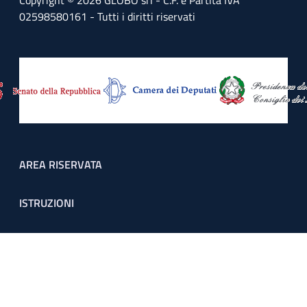
Copyright © 2026 GLOBO srl - C.F. e Partita IVA
02598580161 - Tutti i diritti riservati
Footer menu
AREA RISERVATA
ISTRUZIONI