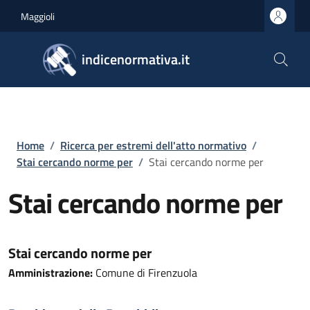
Salta al contenuto principale
Skip to footer content
Maggioli
indicenormativa.it
Briciole di pane
Home
/
Ricerca per estremi dell'atto normativo
/
Stai cercando norme per
/
Stai cercando norme per
Stai cercando norme per
Stai cercando norme per
Amministrazione:
Comune di Firenzuola