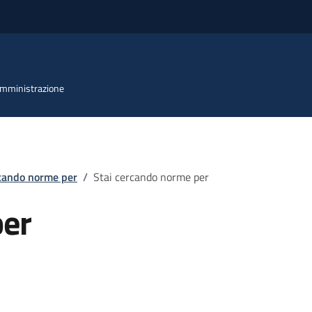
 Amministrazione
rcando norme per
/
Stai cercando norme per
per