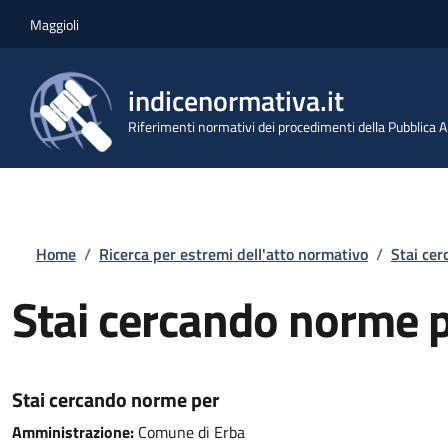
Salta al contenuto principale
Skip to footer content
Maggioli
indicenormativa.it
Riferimenti normativi dei procedimenti della Pubblica
Briciole di pane
Home
/
Ricerca per estremi dell'atto normativo
/
Stai ce
Stai cercando norme 
Stai cercando norme per
Amministrazione:
Comune di Erba