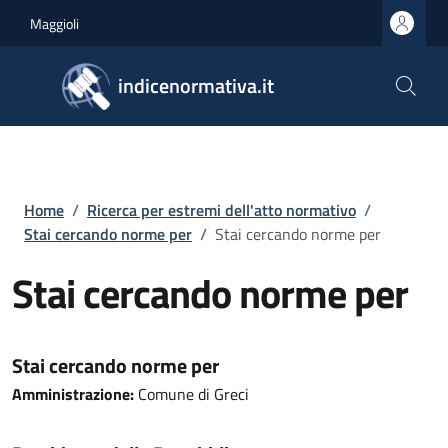
Salta al contenuto principale
Skip to footer content
Maggioli
indicenormativa.it
Briciole di pane
Home
/
Ricerca per estremi dell'atto normativo
/
Stai cercando norme per
/
Stai cercando norme per
Stai cercando norme per
Stai cercando norme per
Amministrazione:
Comune di Greci