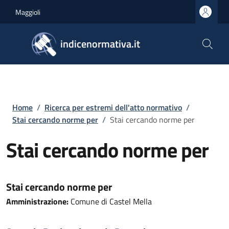
Salta al contenuto principale
Skip to footer content
Maggioli
indicenormativa.it
Briciole di pane
Home
/
Ricerca per estremi dell'atto normativo
/
Stai cercando norme per
/
Stai cercando norme per
Stai cercando norme per
Stai cercando norme per
Amministrazione:
Comune di Castel Mella