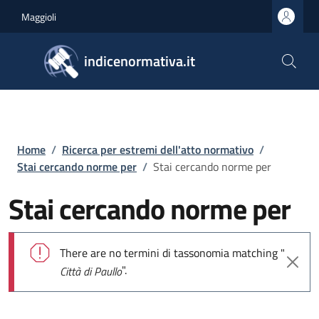
Salta al contenuto principale
Skip to footer content
Maggioli
indicenormativa.it
Briciole di pane
Home
/
Ricerca per estremi dell'atto normativo
/
Stai cercando norme per
/
Stai cercando norme per
Stai cercando norme per
Messaggio di errore
There are no termini di tassonomia matching "
".
Città di Paullo