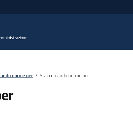
 Amministrazione
rcando norme per
/
Stai cercando norme per
per