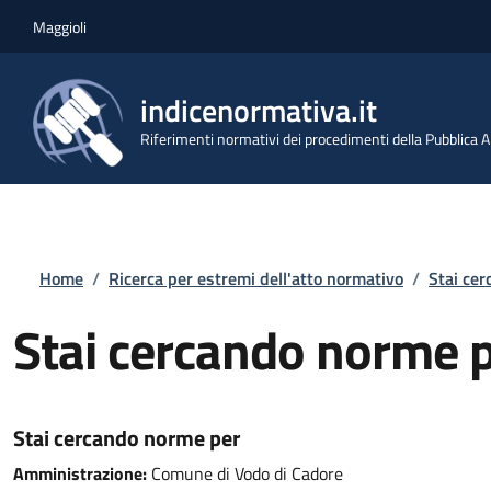
Salta al contenuto principale
Skip to footer content
Maggioli
indicenormativa.it
Riferimenti normativi dei procedimenti della Pubblica
Briciole di pane
Home
/
Ricerca per estremi dell'atto normativo
/
Stai ce
Stai cercando norme 
Stai cercando norme per
Amministrazione:
Comune di Vodo di Cadore