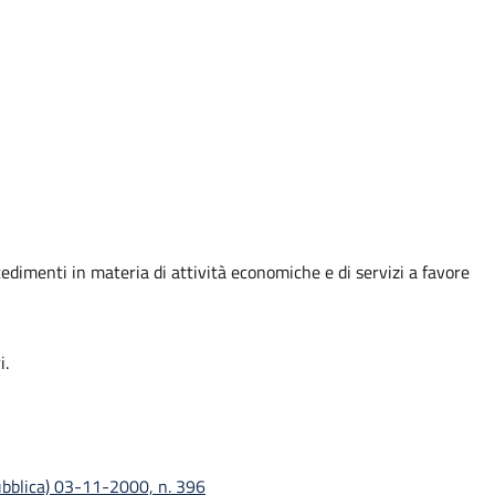
ocedimenti in materia di attività economiche e di servizi a favore
i.
ubblica) 03-11-2000, n. 396