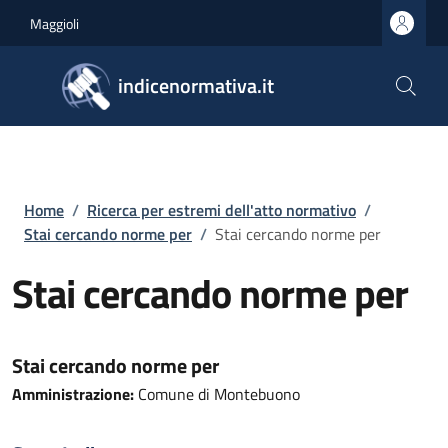
Salta al contenuto principale
Skip to footer content
Maggioli
indicenormativa.it
Briciole di pane
Home
/
Ricerca per estremi dell'atto normativo
/
Stai cercando norme per
/
Stai cercando norme per
Stai cercando norme per
Stai cercando norme per
Amministrazione:
Comune di Montebuono