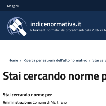
Salta al contenuto principale
Skip to footer content
Maggioli
indicenormativa.it
Riferimenti normativi dei procedimenti della Pubblica
Briciole di pane
Home
/
Ricerca per estremi dell'atto normativo
/
Stai ce
Stai cercando norme 
Stai cercando norme per
Amministrazione:
Comune di Martirano