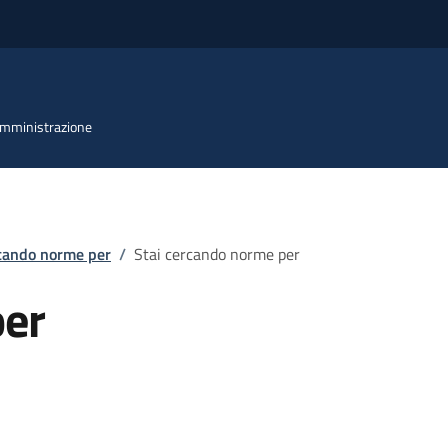
 Amministrazione
rcando norme per
/
Stai cercando norme per
per