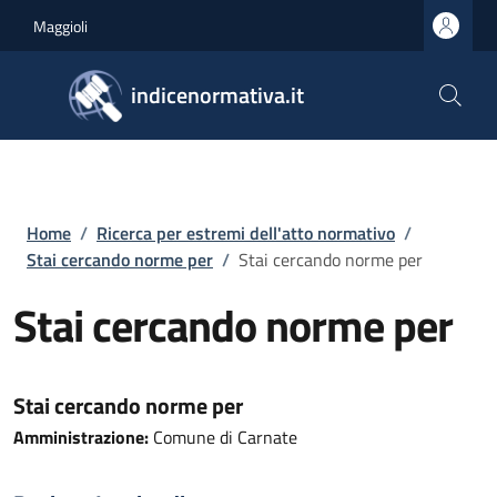
Salta al contenuto principale
Skip to footer content
Maggioli
indicenormativa.it
Briciole di pane
Home
/
Ricerca per estremi dell'atto normativo
/
Stai cercando norme per
/
Stai cercando norme per
Stai cercando norme per
Stai cercando norme per
Amministrazione:
Comune di Carnate