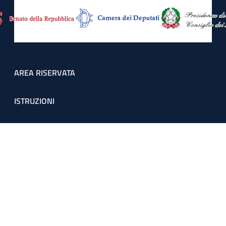
Footer menu
AREA RISERVATA
ISTRUZIONI