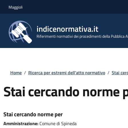
Salta al contenuto principale
Skip to footer content
Maggioli
indicenormativa.it
Riferimenti normativi dei procedimenti della Pubblica
Briciole di pane
Home
/
Ricerca per estremi dell'atto normativo
/
Stai ce
Stai cercando norme 
Stai cercando norme per
Amministrazione:
Comune di Spineda