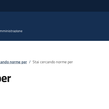
 Amministrazione
rcando norme per
/
Stai cercando norme per
per