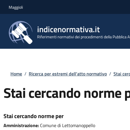
Salta al contenuto principale
Skip to footer content
Maggioli
indicenormativa.it
Riferimenti normativi dei procedimenti della Pubblica
Briciole di pane
Home
/
Ricerca per estremi dell'atto normativo
/
Stai ce
Stai cercando norme 
Stai cercando norme per
Amministrazione:
Comune di Lettomanoppello