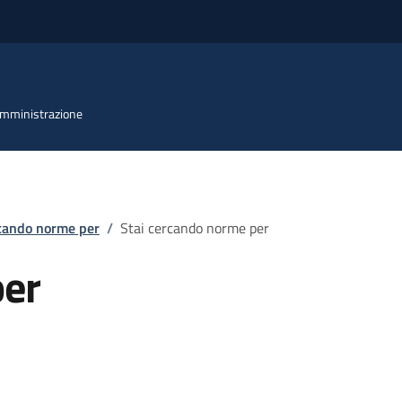
 Amministrazione
rcando norme per
/
Stai cercando norme per
per