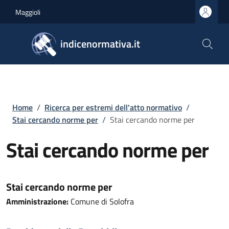
Salta al contenuto principale
Skip to footer content
Maggioli
indicenormativa.it
Briciole di pane
Home
/
Ricerca per estremi dell'atto normativo
/
Stai cercando norme per
/
Stai cercando norme per
Stai cercando norme per
Stai cercando norme per
Amministrazione:
Comune di Solofra