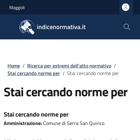
Salta al contenuto principale
Skip to footer content
Maggioli
indicenormativa.it
Briciole di pane
Home
/
Ricerca per estremi dell'atto normativo
/
Stai cercando norme per
/
Stai cercando norme per
Stai cercando norme per
Stai cercando norme per
Amministrazione:
Comune di Serra San Quirico