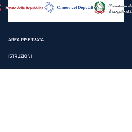
Footer menu
AREA RISERVATA
ISTRUZIONI