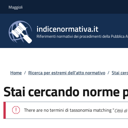
Salta al contenuto principale
Skip to footer content
Maggioli
indicenormativa.it
Riferimenti normativi dei procedimenti della Pubblica
Briciole di pane
Home
/
Ricerca per estremi dell'atto normativo
/
Stai ce
Stai cercando norme 
Messaggio di errore
There are no termini di tassonomia matching "
Città d