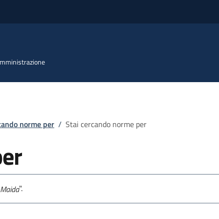
 Amministrazione
rcando norme per
/
Stai cercando norme per
per
".
i Maida