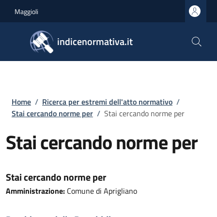
Salta al contenuto principale
Skip to footer content
Maggioli
indicenormativa.it
Briciole di pane
Home
/
Ricerca per estremi dell'atto normativo
/
Stai cercando norme per
/
Stai cercando norme per
Stai cercando norme per
Stai cercando norme per
Amministrazione:
Comune di Aprigliano