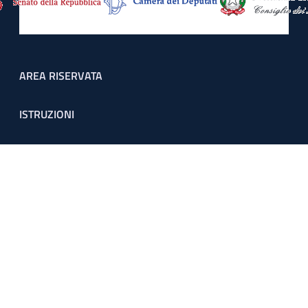
Footer menu
AREA RISERVATA
ISTRUZIONI