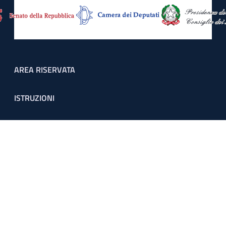
Footer menu
AREA RISERVATA
ISTRUZIONI