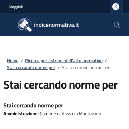
Salta al contenuto principale
Skip to footer content
Maggioli
indicenormativa.it
Briciole di pane
Home
/
Ricerca per estremi dell'atto normativo
/
Stai cercando norme per
/
Stai cercando norme per
Stai cercando norme per
Stai cercando norme per
Amministrazione:
Comune di Rivarolo Mantovano