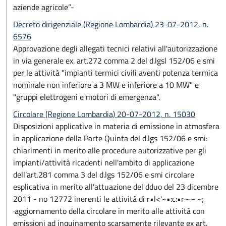
aziende agricole”-
Decreto dirigenziale (Regione Lombardia) 23-07-2012, n.
6576
Approvazione degli allegati tecnici relativi all'autorizzazione
in via generale ex. art.272 comma 2 del d.lgsl 152/06 e smi
per le attività "impianti termici civili aventi potenza termica
nominale non inferiore a 3 MW e inferiore a 10 MW" e
"gruppi elettrogeni e motori di emergenza".
Circolare (Regione Lombardia) 20-07-2012, n. 15030
Disposizioni applicative in materia di emissione in atmosfera
in applicazione della Parte Quinta del d.lgs 152/06 e smi:
chiarimenti in merito alle procedure autorizzative per gli
impianti/attività ricadenti nell'ambito di applicazione
dell'art.281 comma 3 del d.lgs 152/06 e smi circolare
esplicativa in merito all'attuazione del dduo del 23 dicembre
2011 - no 12772 inerenti le attività di r•l<'~•:c:•r·~·- ~;
·aggiornamento della circolare in merito alle attività con
emissioni ad inquinamento scarsamente rilevante ex art.