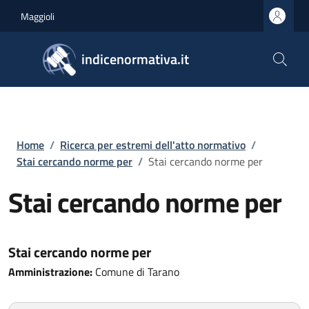
Salta al contenuto principale
Skip to footer content
Maggioli
indicenormativa.it
Briciole di pane
Home
/
Ricerca per estremi dell'atto normativo
/
Stai cercando norme per
/
Stai cercando norme per
Stai cercando norme per
Stai cercando norme per
Amministrazione:
Comune di Tarano