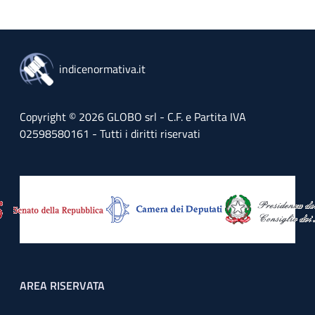
indicenormativa.it
Copyright © 2026 GLOBO srl - C.F. e Partita IVA
02598580161 - Tutti i diritti riservati
Footer menu
AREA RISERVATA