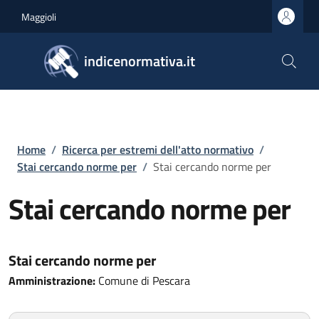
Salta al contenuto principale
Skip to footer content
Maggioli
indicenormativa.it
Briciole di pane
Home
/
Ricerca per estremi dell'atto normativo
/
Stai cercando norme per
/
Stai cercando norme per
Stai cercando norme per
Stai cercando norme per
Amministrazione:
Comune di Pescara