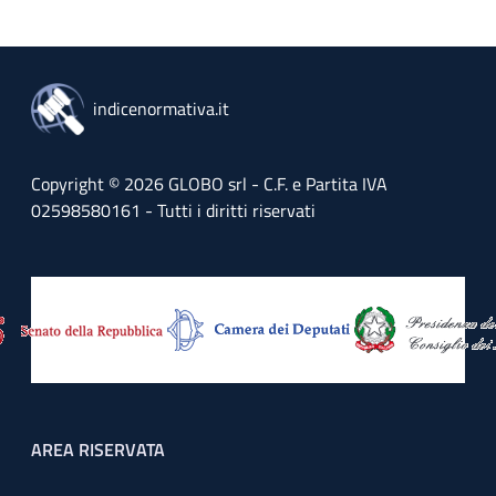
indicenormativa.it
Copyright © 2026 GLOBO srl - C.F. e Partita IVA
02598580161 - Tutti i diritti riservati
Footer menu
AREA RISERVATA