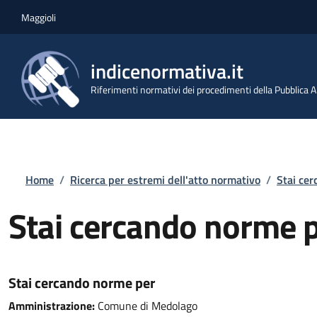
Salta al contenuto principale
Skip to footer content
Maggioli
indicenormativa.it
Riferimenti normativi dei procedimenti della Pubblica
Briciole di pane
Home
/
Ricerca per estremi dell'atto normativo
/
Stai ce
Stai cercando norme 
Stai cercando norme per
Amministrazione:
Comune di Medolago