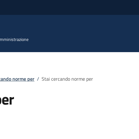
 Amministrazione
rcando norme per
/
Stai cercando norme per
per