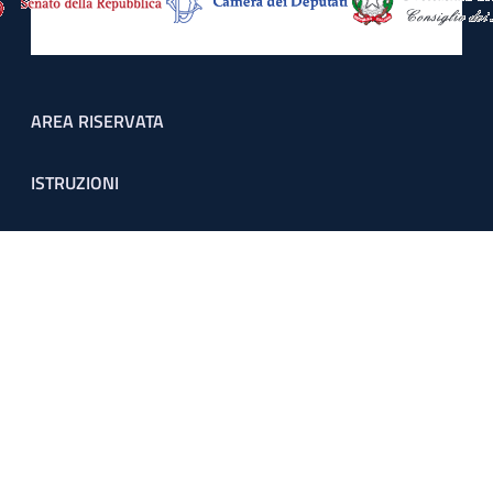
Footer menu
AREA RISERVATA
ISTRUZIONI