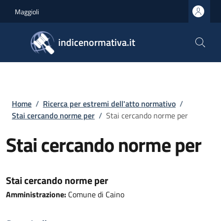
Salta al contenuto principale
Skip to footer content
Maggioli
indicenormativa.it
Briciole di pane
Home
/
Ricerca per estremi dell'atto normativo
/
Stai cercando norme per
/
Stai cercando norme per
Stai cercando norme per
Stai cercando norme per
Amministrazione:
Comune di Caino