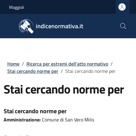
Salta al contenuto principale
Skip to footer content
Maggioli
indicenormativa.it
Briciole di pane
Home
/
Ricerca per estremi dell'atto normativo
/
Stai cercando norme per
/
Stai cercando norme per
Stai cercando norme per
Stai cercando norme per
Amministrazione:
Comune di San Vero Milis